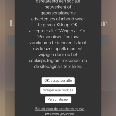
gerelateerd aan sociale
netwerken) of
NAPOLITAANSE PIZZA
•
AUCAMVILLE
gepersonaliseerde
LE LIEU TRATTORIA & BAR
advertenties of inhoud weer
Le Lieu Trattoria & Bar
te geven. Klik op 'OK,
accepteer alle', 'Weiger alle' of
'Personaliseer' om uw
RESERVEER EEN TAFEL
voorkeuren te beheren. U kunt
uw keuzes op elk moment
wijzigen door op het
cookiepictogram linksonder op
de sitepagina's te klikken.
OK, accepteer alle
Weiger alle cookies
Personaliseer
Beleid voor de bescherming van
persoonsgegevens