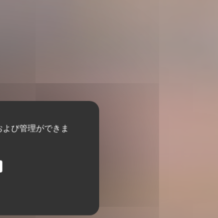
および管理ができま
Bar