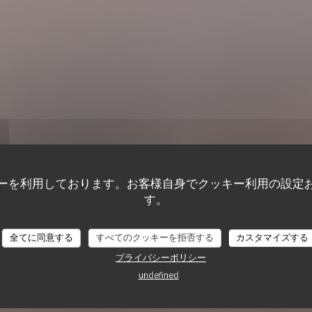
ーを利用しております。お客様自身でクッキー利用の設定
す。
ナポリのピザ
•
AUCAMVILLE
LE LIEU TRATTORIA & BAR
 Lieu Trattoria & 
全てに同意する
すべてのクッキーを拒否する
カスタマイズする
プライバシーポリシー
undefined
予約