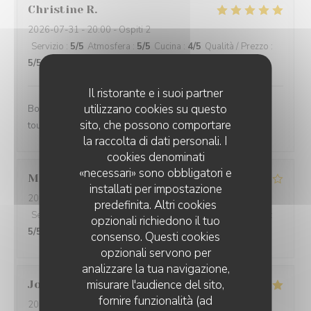
Christine
R
2026-07-31
- 20:00 - Ospiti 2
Servizio
:
5
/5
Atmosfera
:
5
/5
Cucina
:
4
/5
Qualità / Prezzo
:
5
/5
Il ristorante e i suoi partner
utilizzano cookies su questo
Bonne ambiance , service attentif , pizzas excellentes …
sito, che possono comportare
tout pour une belle soirée
la raccolta di dati personali. I
cookies denominati
«necessari» sono obbligatori e
Matteo
F
installati per impostazione
2026-07-31
- 20:15 - Ospiti 2
predefinita. Altri cookies
Servizio
:
3
/5
Atmosfera
:
5
/5
Cucina
:
5
/5
Qualità / Prezzo
:
opzionali richiedono il tuo
5
/5
consenso. Questi cookies
opzionali servono per
analizzare la tua navigazione,
misurare l'audience del sito,
Joëlle
C
fornire funzionalità (ad
2026-07-31
- 20:15 - Ospiti 8