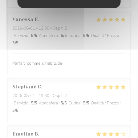
Vanessa
F
2026-08-01
- 12:30 - Ospiti 2
Servizio
:
5
/5
Atmosfera
:
5
/5
Cucina
:
5
/5
Qualità / Prezzo
:
5
/5
Parfait, comme d'habitude !
Stephane
C
2026-08-01
- 19:30 - Ospiti 2
Servizio
:
5
/5
Atmosfera
:
5
/5
Cucina
:
5
/5
Qualità / Prezzo
:
5
/5
Emeline
B