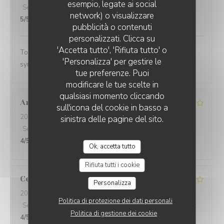
esempio, legate ai social
Servizio
:
5
/5
Atmosfera
:
5
/5
Cucina
:
5
/5
Qualità / Prezzo
:
network) o visualizzare
5
/5
LE LIEU TRATTORIA & BAR
pubblicità o contenuti
personalizzati. Clicca su
'Accetta tutto', 'Rifiuta tutto' o
Tout est excellent. Cadre très agréable. Serveur au top:
'Personalizza' per gestire le
sympa, souriant, à l’écoute, patient ! Merci !
tue preferenze. Puoi
modificare le tue scelte in
qualsiasi momento cliccando
Annie
D
sull'icona del cookie in basso a
2026-07-31
- 13:00 - Ospiti 2
sinistra delle pagine del sito.
Servizio
:
4
/5
Atmosfera
:
4
/5
Cucina
:
4
/5
Qualità / Prezzo
:
4
/5
Ok, accetta tutto
Rifiuta tutti i cookie
Cecile
G
Personalizza
2026-07-30
- 20:15 - Ospiti 3
Politica di protezione dei dati personali
Servizio
:
5
/5
Atmosfera
:
5
/5
Cucina
:
4
/5
Qualità / Prezzo
:
Politica di gestione dei cookie
4
/5