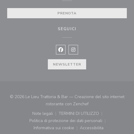
PRENOTA
SEGUICI
Facebook ((apre una nuova finestra)
Instagram ((apre una nuova fi
NEWSLETTER
© 2026 Le Lieu Trattoria & Bar — Creazione del sito internet
((apre una nuova finestr
ristorante con
Zenchef
Note legali
TERMINI DI UTILIZZO
((apre una nuova finestra))
((apre una nuova finestra))
Politica di protezione dei dati personali
((apre una nuova finestra))
Informativa sui cookie
Accessibilita
((apre una nuova finestra))
((apre una nuova finest