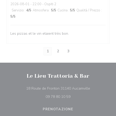
2026-08-01
- 22:00 - Ospiti 2
Servizio
:
4
/5
Atmosfera
:
5
/5
Cucina
:
5
/5
Qualità / Prezzo
:
5
/5
Les pizzas et le vin etaient très bon.
1
2
3
Le Lieu Trattoria & Bar
((apre una nuova
18 Route de Fronton 31140 Aucamville
09 78 80 10 59
PRENOTAZIONE