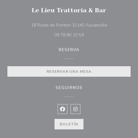
Le Lieu Trattoria & Bar
((abre en una n
18 Route de Fronton 31140 Aucamville
09 78 80 10 59
RESERVA
RESERVAR UNA MESA
SEGUIRNOS
Facebook ((abre en una nueva vent
Instagram ((abre en una nuev
BOLETÍN